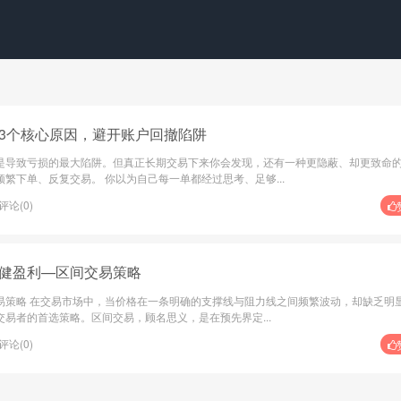
3个核心原因，避开账户回撤陷阱
是导致亏损的最大陷阱。但真正长期交易下来你会发现，还有一种更隐蔽、却更致命
繁下单、反复交易。 你以为自己每一单都经过思考、足够...
评论(0)
健盈利—区间交易策略
易策略 在交易市场中，当价格在一条明确的支撑线与阻力线之间频繁波动，却缺乏明
易者的首选策略。区间交易，顾名思义，是在预先界定...
评论(0)