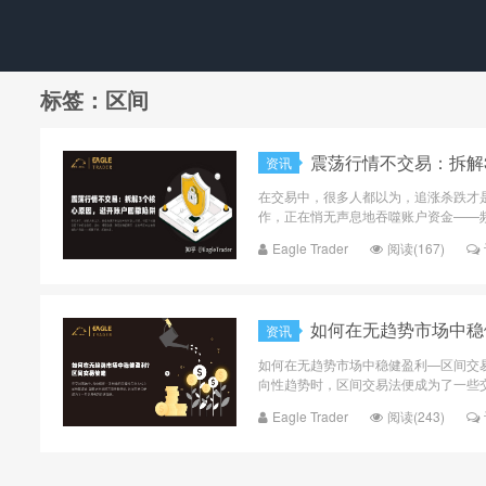
标签：区间
震荡行情不交易：拆解
资讯
在交易中，很多人都以为，追涨杀跌才
作，正在悄无声息地吞噬账户资金——频
Eagle Trader
阅读(167)
如何在无趋势市场中稳
资讯
如何在无趋势市场中稳健盈利—区间交
向性趋势时，区间交易法便成为了一些交
Eagle Trader
阅读(243)