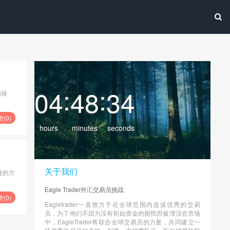
:
:
04
48
34
的操
赞(
0
)
hours
minutes
seconds
关于我们
显的方
Eagle Trader外汇交易员挑战
赞(
0
)
Eagletrader一直致力于在全球范围内选拔优秀的交易
员，为了他们不因为没有初始资金的困扰而被埋没在市场
中，EagleTrader将联合全球交易员的力量，共同建立一