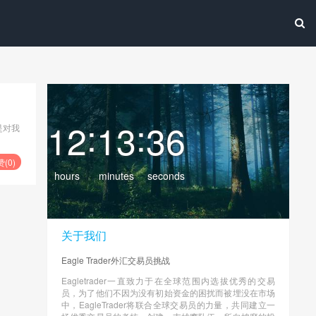
:
:
12
13
37
是对我
赞(
0
)
hours
minutes
seconds
关于我们
Eagle Trader外汇交易员挑战
Eagletrader一直致力于在全球范围内选拔优秀的交易
员，为了他们不因为没有初始资金的困扰而被埋没在市场
中，EagleTrader将联合全球交易员的力量，共同建立一