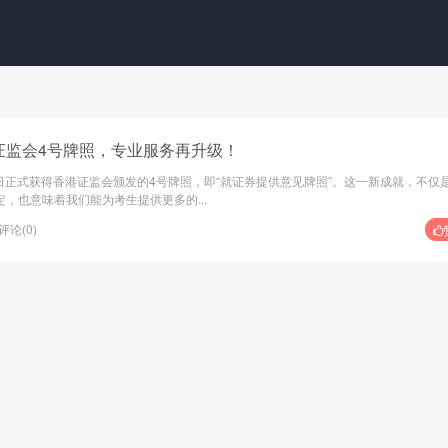
增香港证监会4号牌照，专业服务再升级！
er在近日正式获得香港证监会颁发的4号牌照，即“就证券提供意见牌照”。这一新成就，不仅
，也意味着我们能为考生提供更多的...
评论(0)