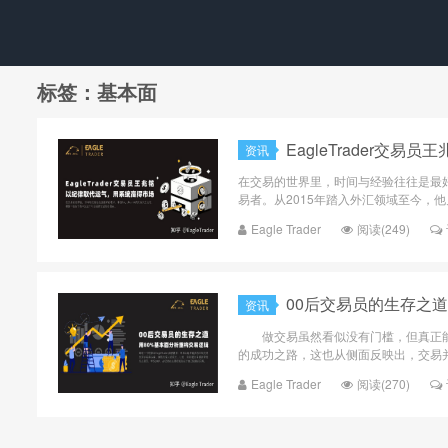
标签：基本面
EagleTrader交
资讯
在交易的世界里，时间与经验往往是最好的
易者。从2015年踏入外汇领域至今，他
Eagle Trader
阅读(249)
00后交易员的生存之
资讯
做交易虽然看似没有门槛，但真正能
的成功之路，这也从侧面反映出，交易并
Eagle Trader
阅读(270)