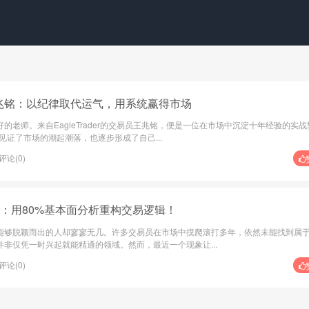
易员王兆铭：以纪律取代运气，用系统赢得市场
老师。来自EagleTrader的交易员王兆铭，便是一位在市场中沉淀十年经验的实战
见证了市场的潮起潮落，也逐步形成了自己...
评论(0)
道：用80%基本面分析重构交易逻辑！
够脱颖而出的人却寥寥无几。许多交易员在市场中摸爬滚打多年，依然未能找到属
非仅凭一时兴起就能精通的领域。然而，最近一个现象让...
评论(0)