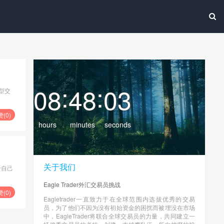
:
:
08
48
04
型交
赞(
0
)
hours
minutes
seconds
关于我们
于自己
Eagle Trader外汇交易员挑战
赞(
0
)
Eagletrader一直致力于在全球范围内选拔优秀的交易
员，为了他们不因为没有初始资金的困扰而被埋没在市场
中，EagleTrader将联合全球交易员的力量，共同建立一