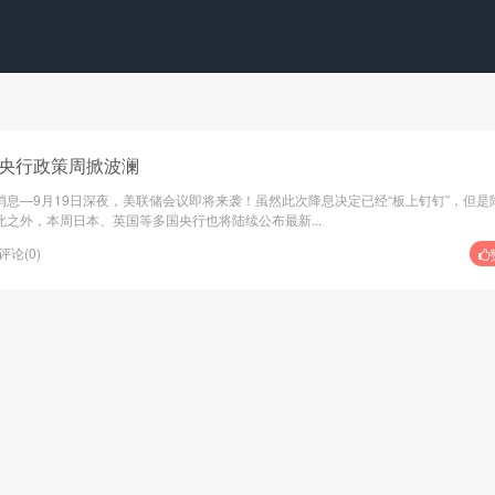
央行政策周掀波澜
息—9月19日深夜，美联储会议即将来袭！虽然此次降息决定已经“板上钉钉”，但是
之外，本周日本、英国等多国央行也将陆续公布最新...
评论(0)