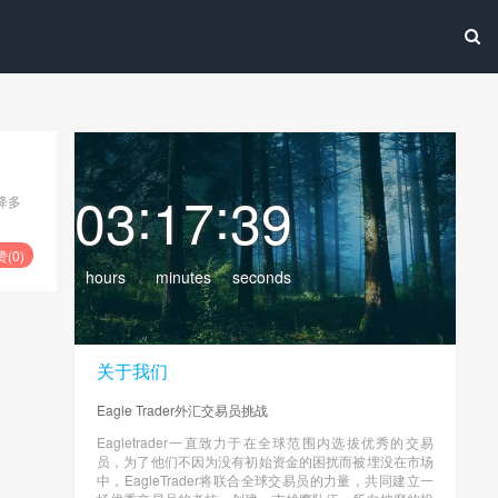
:
:
03
17
39
降多
赞(
0
)
hours
minutes
seconds
关于我们
Eagle Trader外汇交易员挑战
Eagletrader一直致力于在全球范围内选拔优秀的交易
员，为了他们不因为没有初始资金的困扰而被埋没在市场
中，EagleTrader将联合全球交易员的力量，共同建立一