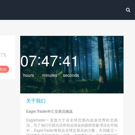
:
:
07
47
41
门飞
赞(
0
)
hours
minutes
seconds
关于我们
Eagle Trader外汇交易员挑战
Eagletrader一直致力于在全球范围内选拔优秀的交易
员，为了他们不因为没有初始资金的困扰而被埋没在市场
中，EagleTrader将联合全球交易员的力量，共同建立一