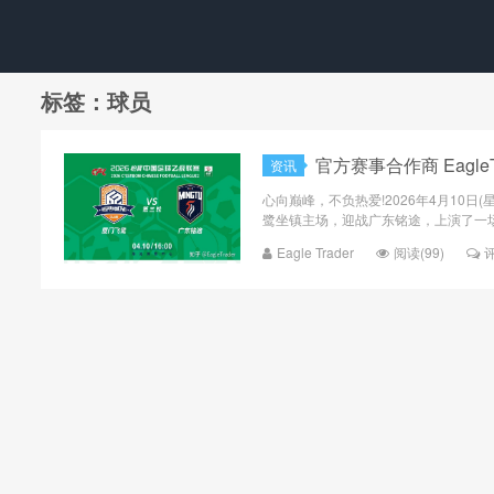
标签：球员
官方赛事合作商 Eagle
资讯
心向巅峰，不负热爱!2026年4月10
鹭坐镇主场，迎战广东铭途，上演了一场
Eagle Trader
阅读(99)
评