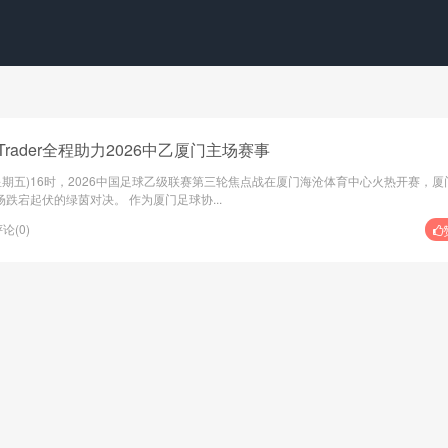
Trader全程助力2026中乙厦门主场赛事
日(星期五)16时，2026中国足球乙级联赛第三轮焦点战在厦门海沧体育中心火热开赛，厦
跌宕起伏的绿茵对决。 作为厦门足球协...
论(0)