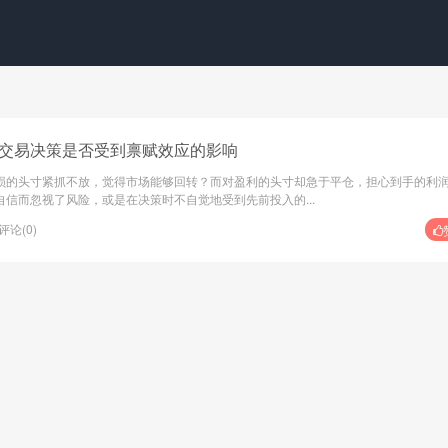
交易决策是否受到禀赋效应的影响
损的头寸紧抓不放，觉得市场能够回转？而对盈利的头寸却急于平仓，担心到手的利
信而忽视了风险，或是在决策时不自觉地受到先前投入的...
评论(0)