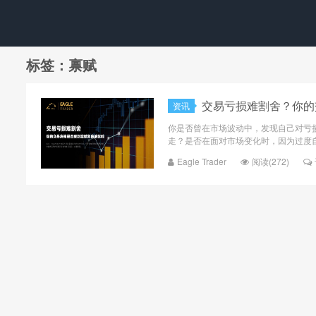
标签：禀赋
交易亏损难割舍？你的
资讯
你是否曾在市场波动中，发现自己对亏
走？是否在面对市场变化时，因为过度自
Eagle Trader
阅读(272)