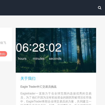
:
:
06
28
02
润会飞
赞(
0
)
hours
minutes
seconds
关于我们
Eagle Trader外汇交易员挑战
Eagletrader一直致力于在全球范围内选拔优秀的交易
员，为了他们不因为没有初始资金的困扰而被埋没在市场
中，EagleTrader将联合全球交易员的力量，共同建立一