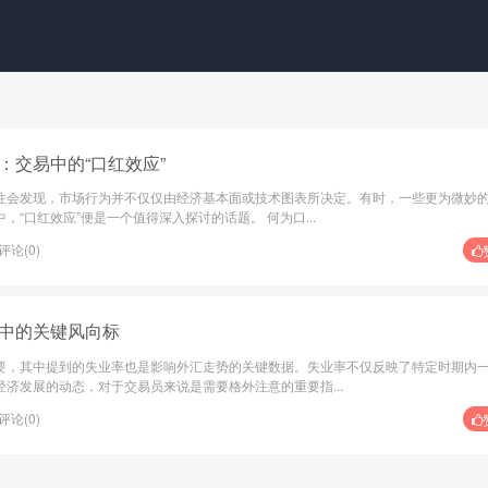
：交易中的“口红效应”
往会发现，市场行为并不仅仅由经济基本面或技术图表所决定。有时，一些更为微妙
“口红效应”便是一个值得深入探讨的话题。 何为口...
评论(0)
中的关键风向标
要，其中提到的失业率也是影响外汇走势的关键数据。失业率不仅反映了特定时期内
济发展的动态，对于交易员来说是需要格外注意的重要指...
评论(0)