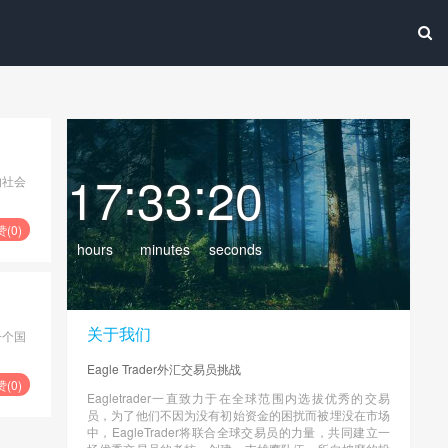
:
:
17
33
21
的社会
赞(
0
)
hours
minutes
seconds
关于我们
一个国
Eagle Trader外汇交易员挑战
赞(
0
)
Eagletrader一直致力于在全球范围内选拔优秀的交易
员，为了他们不因为没有初始资金的困扰而被埋没在市场
中，EagleTrader将联合全球交易员的力量，共同建立一