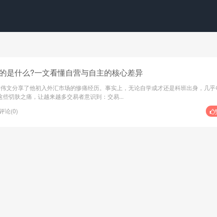
的是什么?一文看懂自营与自主的核心差异
交易员陈伟文分享了他初入外汇市场的惨痛经历。事实上，无论自学成才还是科班出身，几乎
些切肤之痛，让越来越多交易者意识到：交易...
评论(0)