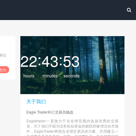
:
:
22
43
53
每位
赞(
0
)
hours
minutes
seconds
关于我们
Eagle Trader外汇交易员挑战
Eagletrader一直致力于在全球范围内选拔优秀的交易
员，为了他们不因为没有初始资金的困扰而被埋没在市场
中，EagleTrader将联合全球交易员的力量，共同建立一