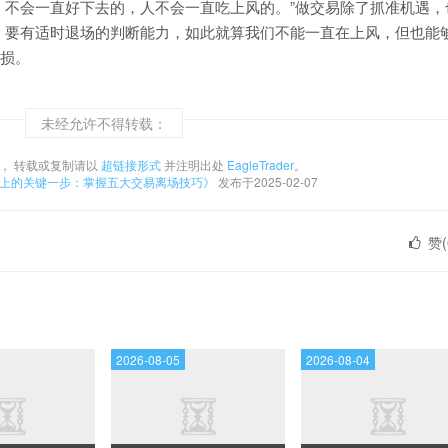
不会一直好下去的，人不会一直吃上风的。”做交易除了抓准机遇，
要有适时退场的判断能力，如此就算我们不能一直在上风，但也能
损。
未经允许不得转载：
， 转载或复制请以
超链接形式
并注明出处
EagleTrader
。
路上的关键一步：掌握五大交易离场技巧》
发布于2025-02-07
赞(
2026-08-05
2026-08-04