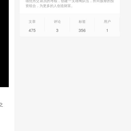
场优秀交易员的考核，创建一支雄鹰队伍，所向披靡的投
资组合，为更多的人创造财富。
文章
评论
标签
用户
475
3
356
1
之