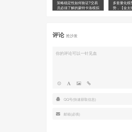
策略稳定性如何验证?交易
多套量化模
员必须了解的蒙特卡洛模拟
势，【金太
星信号源榜
评论
抢沙发