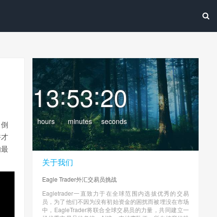
:
:
13
53
21
hours
minutes
seconds
，倒
许才
的最
关于我们
Eagle Trader外汇交易员挑战
Eagletrader一直致力于在全球范围内选拔优秀的交易
员，为了他们不因为没有初始资金的困扰而被埋没在市场
中，EagleTrader将联合全球交易员的力量，共同建立一