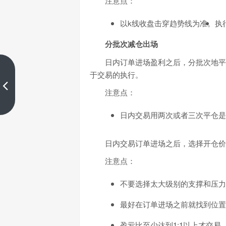
注意点：
以k线收盘击穿趋势线为准。
执
分批次减仓出场
日内订单进场盈利之后，分批次地平
​做好风控管理，高胜率便是交易
于交易的执行。
常态
注意点：
上一篇
日内交易用两次或者三次平仓是
日内交易订单进场之后，选择开仓价
注意点：
不要选择太大级别的支撑和压力
最好在订单进场之前就找到位置
盈亏比至少达到1:1以上才交易