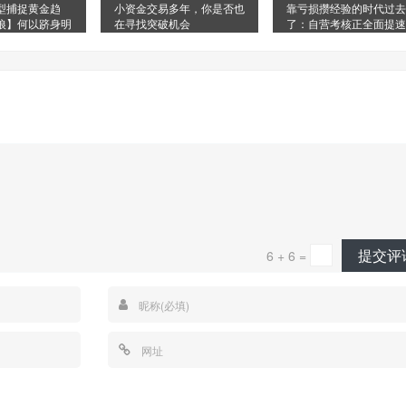
型捕捉黄金趋
小资金交易多年，你是否也
靠亏损攒经验的时代过去
狼】何以跻身明
在寻找突破机会
了：自营考核正全面提速
单?
易成长
提交评
6 + 6 =