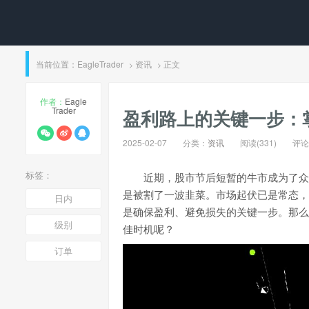
当前位置：
EagleTrader
资讯
正文
>
>
作者：
Eagle
Trader
​盈利路上的关键一步
2025-02-07
分类：
资讯
阅读(331)
评论(
标签：
近期，股市节后短暂的牛市成为了众
是被割了一波韭菜。市场起伏已是常态，
日内
是确保盈利、避免损失的关键一步。那么
级别
佳时机呢？
订单