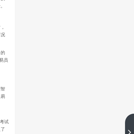
验。
时，
情况
多的
易员
理智
交易
拟考试
EagleTrader：如何在自营交易考
入了
试中应用公允价值差距策略