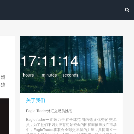
:
:
17
11
15
hours
minutes
seconds
激烈
出独
关于我们
Eagle Trader外汇交易员挑战
Eagletrader一直致力于在全球范围内选拔优秀的交易
员，为了他们不因为没有初始资金的困扰而被埋没在市场
中，EagleTrader将联合全球交易员的力量，共同建立一