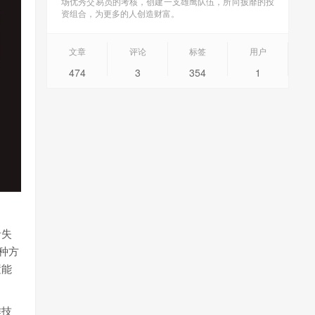
场优秀交易员的考核，创建一支雄鹰队伍，所向披靡的投
资组合，为更多的人创造财富。
文章
评论
标签
用户
474
3
354
1
者失
种方
置能
作技