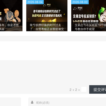
2026-08-04
2026-08-03
多年，你是否也
靠亏损攒经验的时代过去
交易总亏在反转前?3个
机会
了：自营考核正全面提速交
号教你停手观望
易成长
提交评
2 + 2 =