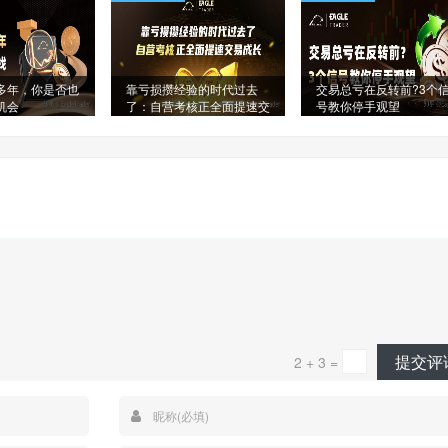
多年，你是否也
靠亏损攒经验的时代过去
交易总亏在反转前?3个
机会
了：自营考核正全面提速交
号教你停手观望
易成长
提交评
2 + 3 =