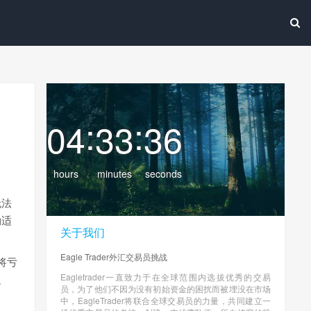
:
:
04
33
37
hours
minutes
seconds
无法
励适
关于我们
Eagle Trader外汇交易员挑战
将亏
Eagletrader一直致力于在全球范围内选拔优秀的交易
之
员，为了他们不因为没有初始资金的困扰而被埋没在市场
中，EagleTrader将联合全球交易员的力量，共同建立一