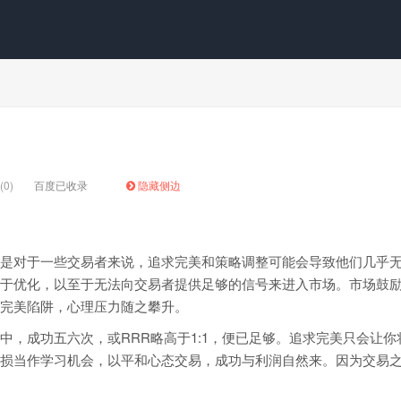
0)
百度已收录
隐藏侧边
是对于一些交易者来说，追求完美和策略调整可能会导致他们几乎
于优化，以至于无法向交易者提供足够的信号来进入市场。市场鼓
完美陷阱，心理压力随之攀升。
中，成功五六次，或RRR略高于1:1，便已足够。追求完美只会让你
损当作学习机会，以平和心态交易，成功与利润自然来。因为交易