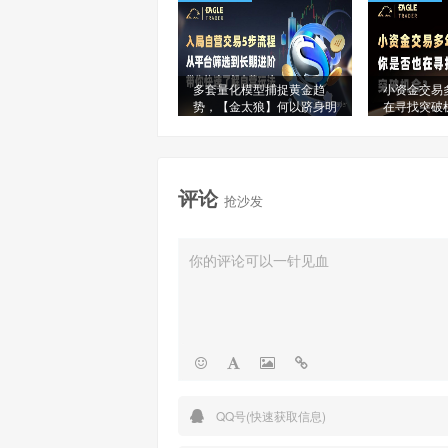
多套量化模型捕捉黄金趋
小资金交易
势，【金太狼】何以跻身明
在寻找突破
星信号源榜单?
评论
抢沙发