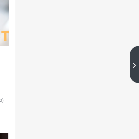
​挑战自我，征服市场！
EagleTrader全球最受欢迎的交易
员选拔考试等你加入！
下一篇
0
)