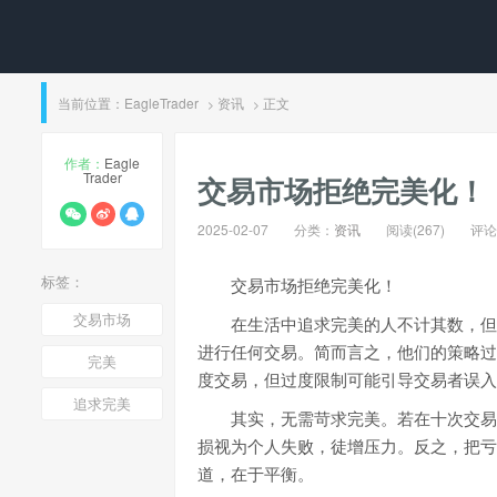
当前位置：
EagleTrader
资讯
正文
>
>
作者：
Eagle
Trader
交易市场拒绝完美化！
2025-02-07
分类：
资讯
阅读(267)
评论(
标签：
交易市场拒绝完美化！
交易市场
在生活中追求完美的人不计其数，但
进行任何交易。简而言之，他们的策略过
完美
度交易，但过度限制可能引导交易者误入
追求完美
其实，无需苛求完美。若在十次交易
损视为个人失败，徒增压力。反之，把亏
道，在于平衡。