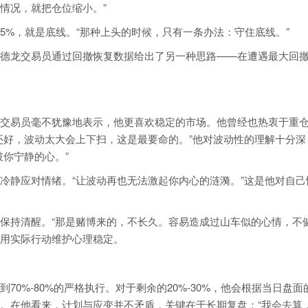
情况，就把仓位缩小。”
5%，就是底线。“那种上头的时候，只有一条办法：守住底线。”
德龙交易员通过回撤恢复数据给出了另一种思路——在遭遇最大回
。
交易员毫不犹豫地表示，他更喜欢稳定的市场。他曾经也热衷于重
还好，波动太大会上下扫，这是最要命的。”他对波动性的理解十分深
破你宁静的心。”
冷静应对情绪。“让波动再也无法激起你内心的涟漪。”这是他对自己
保持清醒。“那是赌博来的，不长久。容易造成过山车似的心情，不
，用实际行动维护心理稳定。
0%-80%的严格执行。对于剩余的20%-30%，他会根据当日盘面
。在他看来，计划与应变并不矛盾，关键在于长期复盘：“我会去算