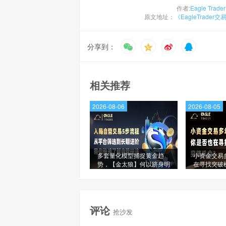
作者:
Eagle Trader
原文地址：
《EagleTrad
分享到：
相关推荐
2026-08-06
2026-08-05
多套量化模型捕捉黄金趋
小资金交易
势，【金太狼】何以跻身明
在寻找突破
星信号源榜单?
评论
抢沙发