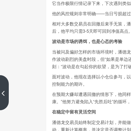
它当作极限行情记录下来，下次遇到类似
他的风控规则非常明确——当日亏损超过
相对大多数交易员在回撤后束手无策，潘
后，他平均只需3-5天即可回到净值高点
波动是市场的诱饵，也是心态的考验
当被问及偏好怎样的市场环境时，潘德龙
作波动剧烈的美盘时段，但“如果是单边
刻：“波动是在勾起你的欲望，是为了打
面对波动，他现在选择以小仓位参与，以
控制能力的期许。
是市场太难，还是你还没建立“交
易一致性”?
在预期大赚却遭遇回撤的情形下，他同样
上一篇
康。”他努力避免陷入“先胜后吐”的循环
在稳定中留有灵活空间
潘德龙交易员始终制定交易计划，并能做到7
动，重新计算概率，并决定是否调整计划