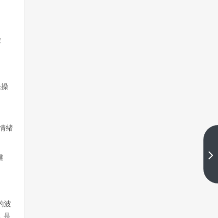
撤
仓操
情绪
横向扩展：牺牲部分回报，能换
来交易的安全感
健
下一篇
的波
，是