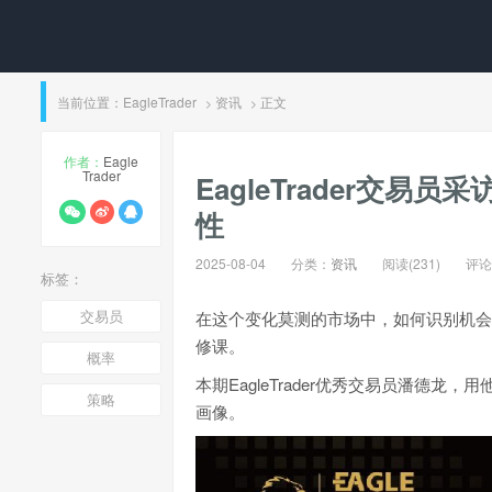
当前位置：
EagleTrader
资讯
正文
>
>
作者：
Eagle
Trader
EagleTrader交
性
2025-08-04
分类：
资讯
阅读(231)
评论(
标签：
交易员
在这个变化莫测的市场中，如何识别机会
修课。
概率
本期EagleTrader优秀交易员潘德
策略
画像。