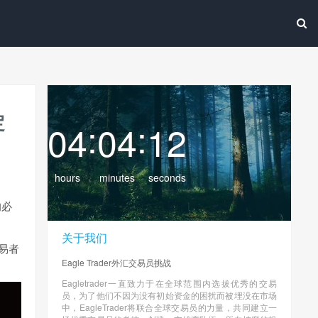
定
:
:
04
04
15
hours
minutes
seconds
的必
关于我们
交易者
Eagle Trader外汇交易员挑战
Eagletrader一直致力于在全球范围内选拔优秀的交易
员，为了他们不因为没有初始资金的困扰而被埋没在市场
中，EagleTrader将联合全球交易员的力量，共同建立一