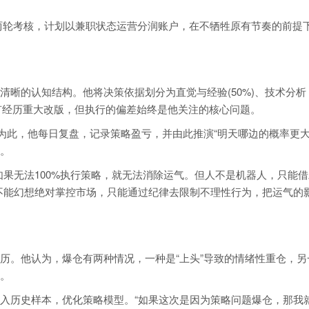
der两轮考核，计划以兼职状态运营分润账户，在不牺牲原有节奏的前提
清晰的认知结构。他将决策依据划分为直觉与经验(50%)、技术分析
略没有经历重大改版，但执行的偏差始终是他关注的核心问题。
”为此，他每日复盘，记录策略盈亏，并由此推演“明天哪边的概率更大
。
如果无法100%执行策略，就无法消除运气。但人不是机器人，只能
不能幻想绝对掌控市场，只能通过纪律去限制不理性行为，把运气的
历。他认为，爆仓有两种情况，一种是“上头”导致的情绪性重仓，另
。
入历史样本，优化策略模型。“如果这次是因为策略问题爆仓，那我