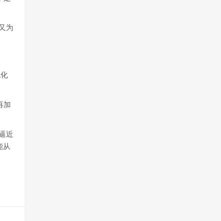
又为
统化
再加
逼近
能从