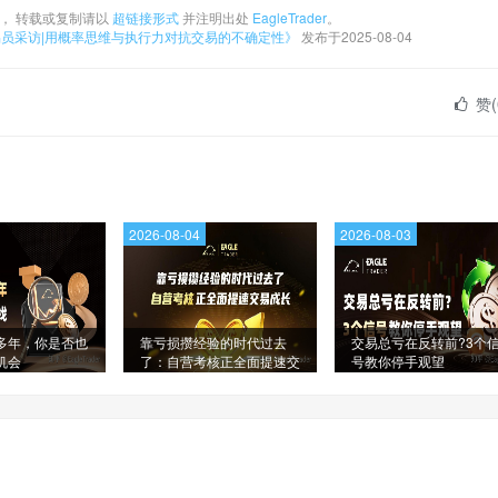
， 转载或复制请以
超链接形式
并注明出处
EagleTrader
。
er交易员采访|用概率思维与执行力对抗交易的不确定性》
发布于2025-08-04
赞(
2026-08-04
2026-08-03
多年，你是否也
靠亏损攒经验的时代过去
交易总亏在反转前?3个
机会
了：自营考核正全面提速交
号教你停手观望
易成长