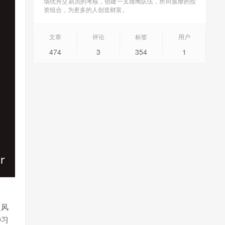
场优秀交易员的考核，创建一支雄鹰队伍，所向披靡的投
资组合，为更多的人创造财富。
文章
评论
标签
用户
474
3
354
1
乏风
种习