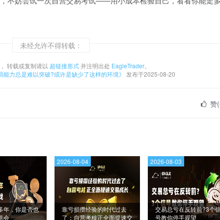
，不妨尝试一次自营交易考试——用小成本检验自己，看看你能走
未经允许不得转载：
， 转载或复制请以
超链接形式
并注明出处
EagleTrader
。
易能力总是难以突破?或许是缺少了这样的环境》
发布于2025-08-20
赞(
2026-08-04
2026-08-03
多年，你是否也
靠亏损攒经验的时代过去
交易总亏在反转前?3个
机会
了：自营考核正全面提速交
号教你停手观望