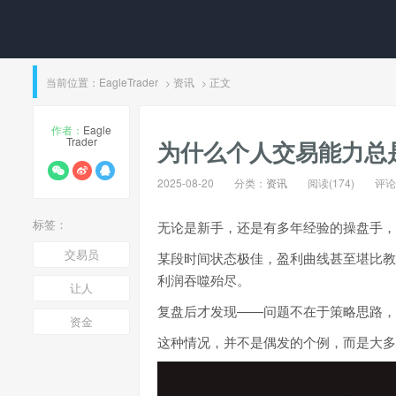
当前位置：
EagleTrader
资讯
正文
>
>
作者：
Eagle
Trader
为什么个人交易能力总
2025-08-20
分类：
资讯
阅读(174)
评论(
标签：
无论是新手，还是有多年经验的操盘手，
交易员
某段时间状态极佳，盈利曲线甚至堪比教
利润吞噬殆尽。
让人
复盘后才发现——问题不在于策略思路，
资金
这种情况，并不是偶发的个例，而是大多