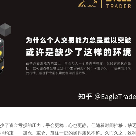
少了资金亏损的压力，手会更稳，心也更静。但随着时间推移，缺
掉约束——加仓、重仓、孤注一掷的操作屡见不鲜。久而久之，这