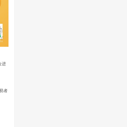
金进
易者