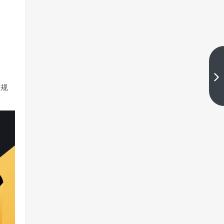
EagleTrader交易员采访|交易是一
场概率游戏
高规
下一篇