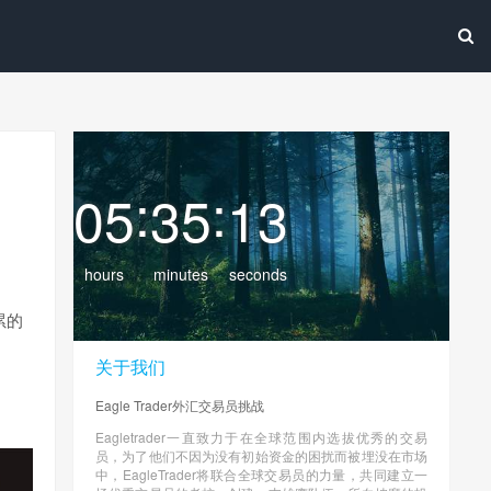
:
:
05
35
14
hours
minutes
seconds
累的
关于我们
Eagle Trader外汇交易员挑战
Eagletrader一直致力于在全球范围内选拔优秀的交易
员，为了他们不因为没有初始资金的困扰而被埋没在市场
中，EagleTrader将联合全球交易员的力量，共同建立一