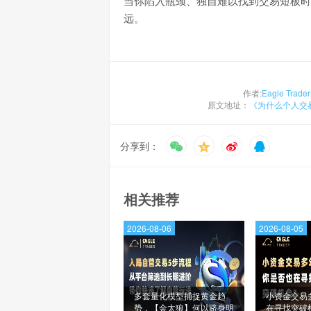
当你陷入瓶颈、独自难以找到交易短板时
远。
作者:
Eagle Trader
原文地址：
《为什么个人交
分享到：
相关推荐
2026-08-06
2026-08-05
多套量化模型捕捉黄金趋
小资金交易
势，【金太狼】何以跻身明
在寻找突破