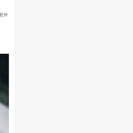
意外
边
分