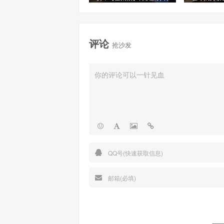
星信号源榜单?
评论
抢沙发