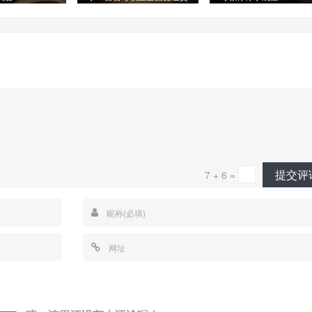
易成长
提交评
7 + 6 =