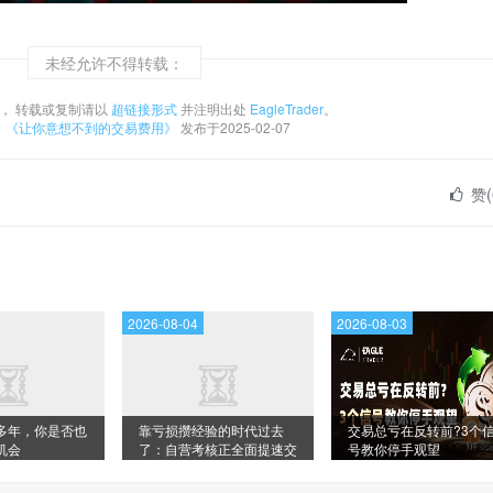
未经允许不得转载：
， 转载或复制请以
超链接形式
并注明出处
EagleTrader
。
：
《让你意想不到的交易费用》
发布于2025-02-07
赞(
2026-08-04
2026-08-03
多年，你是否也
靠亏损攒经验的时代过去
交易总亏在反转前?3个
机会
了：自营考核正全面提速交
号教你停手观望
易成长