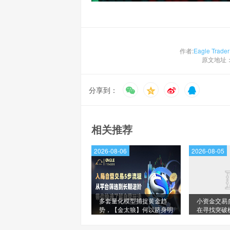
作者:
Eagle Trader
原文地址
分享到：
相关推荐
2026-08-06
2026-08-05
多套量化模型捕捉黄金趋
小资金交易
势，【金太狼】何以跻身明
在寻找突破
星信号源榜单?