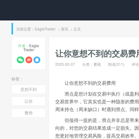
当前位置：
EagleTrader
资讯
正文
>
>
作者：
Eagle
Trader
让你意想不到的交易费
2025-02-07
分类：
资讯
阅读(311)
评论(
标签：
让你意想不到的交易费用
意想不到
滑点是您计划在交易中执行（或盈利
让你
交易世界中，它其实也是一种隐形的费用
周末持仓（周末缺口）时遇到滑点。同样
费用
但值得一提的是，滑点并非总是带来
向的，对您的交易结果造成一定损失。因
您更好地管理交易风险，提高交易效率。