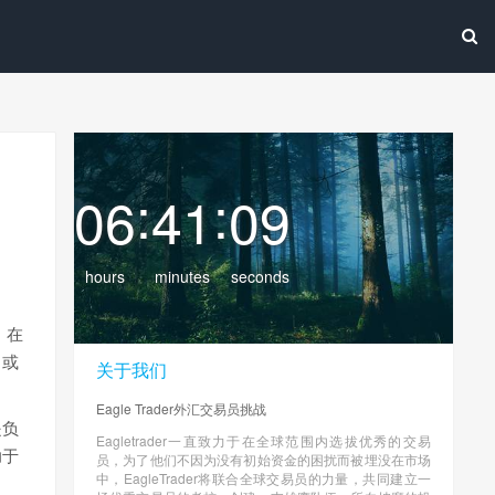
:
:
06
41
10
hours
minutes
seconds
。在
）或
关于我们
Eagle Trader外汇交易员挑战
是负
Eagletrader一直致力于在全球范围内选拔优秀的交易
助于
员，为了他们不因为没有初始资金的困扰而被埋没在市场
中，EagleTrader将联合全球交易员的力量，共同建立一