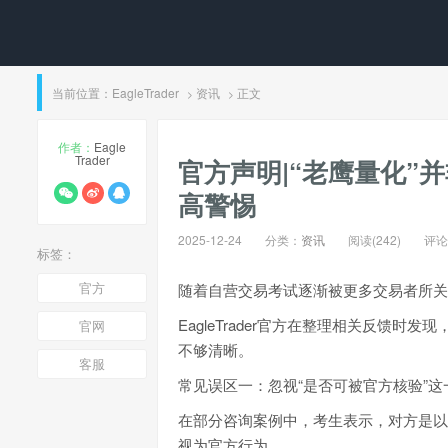
当前位置：
EagleTrader
资讯
正文
>
>
作者：
Eagle
Trader
官方声明|“老鹰量化”并非
高警惕
2025-12-24
分类：
资讯
阅读(242)
评论(
标签：
官方
随着自营交易考试逐渐被更多交易者所关
EagleTrader官方在整理相关反馈
官网
不够清晰。
客服
常见误区一：忽视“是否可被官方核验”这
在部分咨询案例中，考生表示，对方是以
视为官方行为。