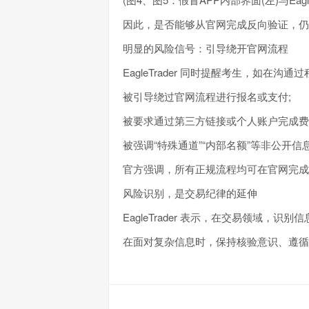
因此，是否能够从官网完成反向验证，仍
明显的风险信号：引导绕开官网流程
EagleTrader 同时提醒考生，如在
被引导绕过官网流程进行报名或支付;
被要求通过第三方链接或个人账户完成费
被强调“特殊通道”“内部名额”等非公开信
官方强调，所有正规流程均可在官网完成
风险识别，是交易纪律的延伸
EagleTrader 表示，在交易领域，
在面对复杂信息时，保持核验意识、遵循