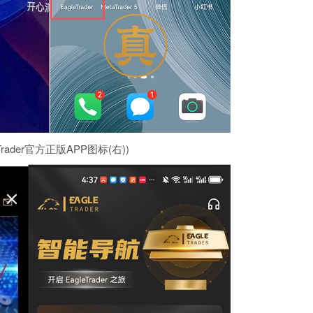
rader官方正版APP图标(右))