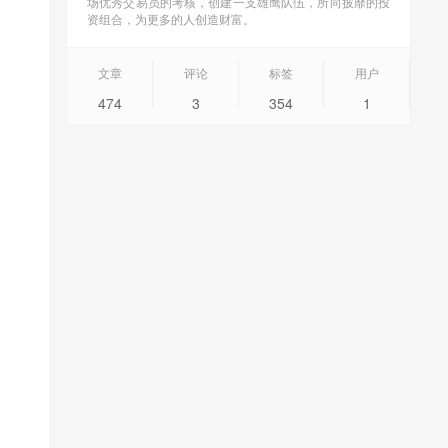
场优秀交易员的考核，创建一支雄鹰队伍，所向披靡的投
资组合，为更多的人创造财富。
文章
评论
标签
用户
474
3
354
1