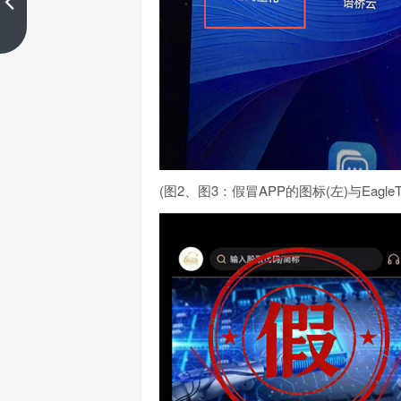
上一篇
(图2、图3：假冒APP的图标(左)与EagleT