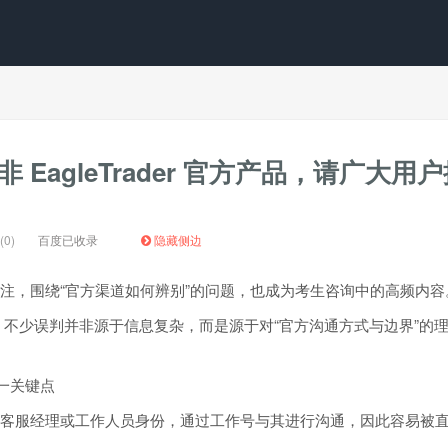
 EagleTrader 官方产品，请广大用
0)
百度已收录
隐藏侧边
注，围绕“官方渠道如何辨别”的问题，也成为考生咨询中的高频内容
时发现，不少误判并非源于信息复杂，而是源于对“官方沟通方式与边界”的
一关键点
客服经理或工作人员身份，通过工作号与其进行沟通，因此容易被