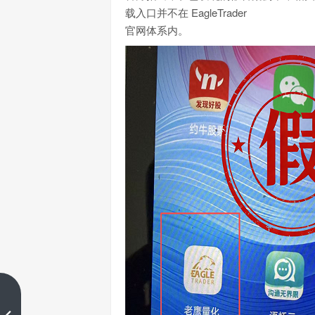
载入口并不在 EagleTrader
官网体系内。
警惕仿冒软件!“老鹰量化”冒用
EagleTrader 名义误导用户