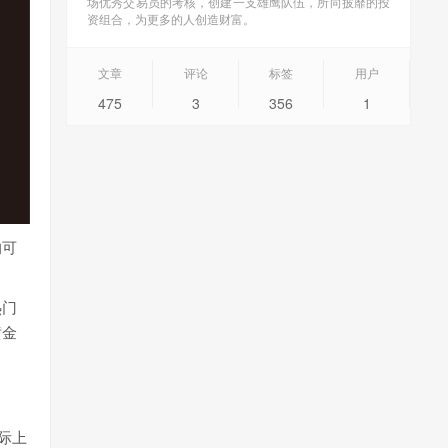
场优秀交易员的考核，创建一支雄鹰队伍，所向披靡的投
资组合，为更多的人创造财富。
文章
评论
标签
用户
475
3
356
1
的可
热门
黄金
际上