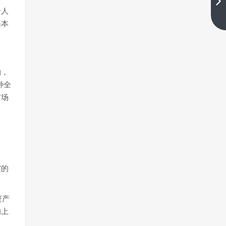
下一篇
个人
基本
约，
种全
市场
突的
资产
的上