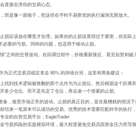
会直接击溃你的交易心态。
，而是像一面镜子，把这些在平时不易察觉的执行漏洞无限放大。
止损应该放在哪里才合理。如果你的止损设置得过于紧密，你实际
本不必要的亏损。同样的问题，也适用于移动止损。
调行情”之间的交替波动。在回调过程中，价格重新接近、甚至短暂刺破
核，或者作为正式交易员稳定拿走 80% 的持续分润，这里有两条建议：
上找到技术逻辑被推翻的那个点作为为止损位。然后根据这个距离和 
开多少仓位。而不是先定了仓位，再去凑一个很紧的止损。
理准备，接受市场正常的波动。止损的真正目的，是在最糟糕的情况下
前结束一笔原本可以成功的交易。优秀的技术需要匹配科学的执行
自营交易平台，EagleTrader
金亏损风险的实盘模拟环境，最大程度避免交易员因资金压力而导