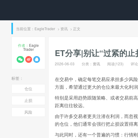
当前位置：
EagleTrader
资讯
正文
>
>
作者：
Eagle
Trader
ET分享|别让“过紧的
2026-06-03
分类：
资讯
阅读(123)
评论(
标签：
在交易中，确定每笔交易应承担多少风险
方面，希望通过更大的仓位来最大化利润
仓位
特别是采用趋势跟随策略、或者交易前高
止损
距离往往较远。
风险
由于许多交易者更关注潜在利润，而忽视
的仓位，他们通常会强行把止损设置得离
与此同时，还有一个普遍的习惯：行情刚