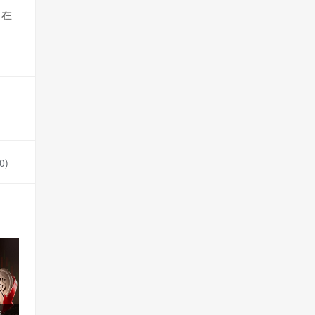
，在
0
)
信