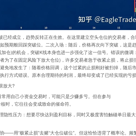
破已经成立，趋势反转正在生效。在这里建立空头仓位的交易者，合
如预期般回踩突破位。二次入场：随后，价格再次向下突破，这是
或加仓)的机会，突破K线本身也进一步强化了这一信号。错误的微调
(或者为了在固定风险下放大仓位)，许多交易者急于收紧止损，将止损
避免地发生了：随着价格回调，这个过紧的止损刚好被扫掉，随后
执行方式错误。原本合理期待的利润，最终却变成了已经实现的亏
限放大?
在日常用自己小资金交易时，可能只是少赚多亏。但在参与
类专业考核时，它往往会变成致命的催命符。
个心理隐性压力：想要尽快达到盈利目标，同时又极度害怕触碰单日最
协——用“极紧止损”去赌“大仓位破位”。但这恰恰违背了概率论。频