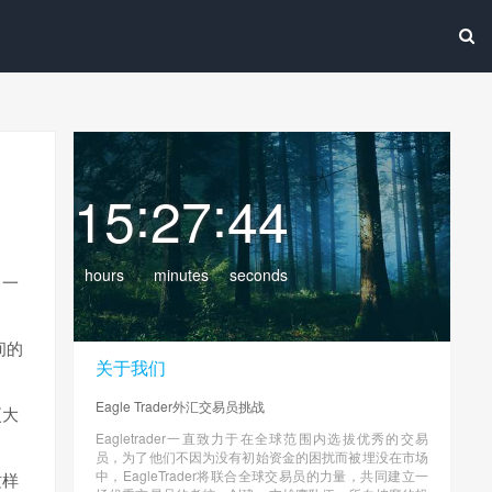
:
:
15
27
45
hours
minutes
seconds
：一
间的
关于我们
Eagle Trader外汇交易员挑战
更大
Eagletrader一直致力于在全球范围内选拔优秀的交易
员，为了他们不因为没有初始资金的困扰而被埋没在市场
中，EagleTrader将联合全球交易员的力量，共同建立一
这样