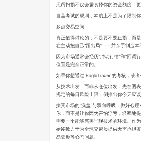
无谓扫损不仅会蚕食掉你的资金额度，更
自营考试的规则，本质上不是为了限制你
多点交易空间
真正值得讨论的，不是要不要止损，而是
在主动把自己“踢出局”——并亲手制造
因为市场通常会经历“冲动行情”和“回
位置是完全正常的。
如果你想通过 EagleTrader 的考
从技术出发，而非从仓位出发：先在图表
规定的每日风险上限，倒推出你今天应该
接受市场的“洗盘”与双向呼吸：做好心
你，而不是让你因为害怕浮亏，轻率地提
需要一个能够完美呈现技术的环境。作为专业的
始终致力于为全球交易员提供无需承担资
易变形等心态问题。