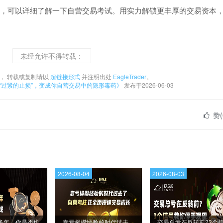
，可以详细了解一下自营交易考试。用实力解锁更丰厚的交易资本
未经允许不得转载：
， 转载或复制请以
超链接形式
并注明出处
EagleTrader
。
让“过紧的止损”，变成你自营交易中的隐形毒药》
发布于2026-06-03
赞(
2026-08-04
2026-08-03
多年，你是否也
靠亏损攒经验的时代过去
交易总亏在反转前?3个