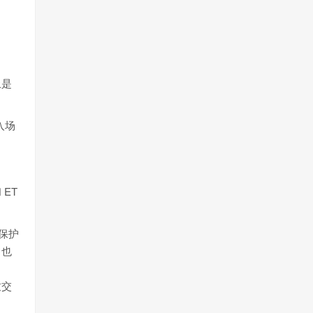
上是
入场
ET
保护
，也
致交