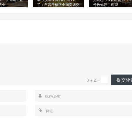
机会
了：自营考核正全面提速交
号教你停手观望
易成长
提交评
3 + 2 =