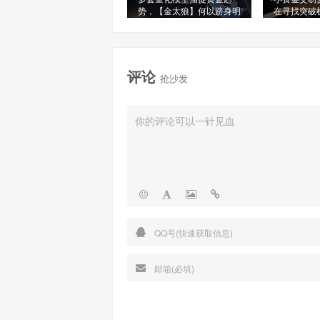
势，【金太狼】何以跻身明
在寻找突破
星信号源榜单?
评论
抢沙发