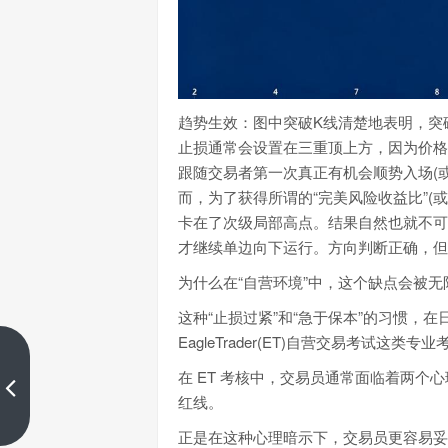
趋势生效：图中突破K线清楚地表明，突
止损通常会设置在三重顶上方，因为价格
跟随交易者第一次真正有机会顺势入场(
而，为了获得所谓的“完美风险收益比”
卡在了次级局部高点。结果自然也就不可
才继续单边向下运行。方向判断正确，但
为什么在“自营环境”中，这个缺点会被无
这种“止损过紧”和“急于保本”的习惯，
EagleTrader(ET)自营交易考试这
抛弃指标迷信：顶尖交易员如何
在 ET 考核中，交易员通常面临着两
利用系统风控解决“知行合一”难题
红线。
上一篇
正是在这种心理暗示下，交易员更容易妥