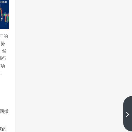
理的
趋势
：然
强行
市场
损。
谁说散户交易无法职业化？用专
大回撤
业标准，解锁你的机构级交易潜
能
下一篇
繁的